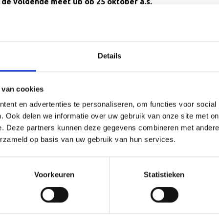
 de volgende meet up op 25 oktober a.s.
hanteren een ‘toelatingsbeleid’ om te borgen dat het Data Scien
ssionals aan deelnemen
.
Details
 van cookies
ent en advertenties te personaliseren, om functies voor social
. Ook delen we informatie over uw gebruik van onze site met on
e. Deze partners kunnen deze gegevens combineren met andere i
erzameld op basis van uw gebruik van hun services.
ence Café !
Voorkeuren
Statistieken