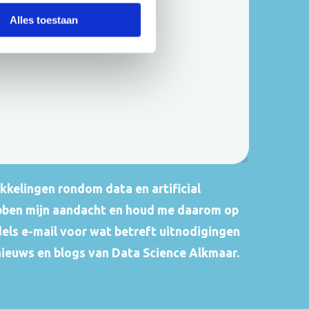
Alles toestaan
kkelingen rondom data en artificial
ebben mijn aandacht en houd me daarom op
els e-mail voor wat betreft uitnodigingen
nieuws en blogs van Data Science Alkmaar.