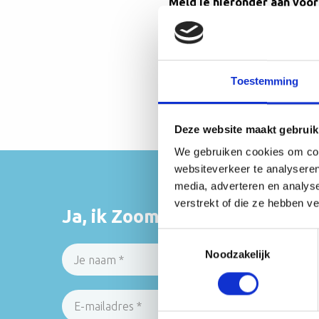
Meld je hieronder aan voor
For data scientists only: we 
community wordt, waar profe
Toestemming
Deze website maakt gebruik
We gebruiken cookies om cont
websiteverkeer te analyseren
media, adverteren en analys
verstrekt of die ze hebben v
Ja, ik Zoom naar het Data Sci
Toestemmingsselectie
Noodzakelijk