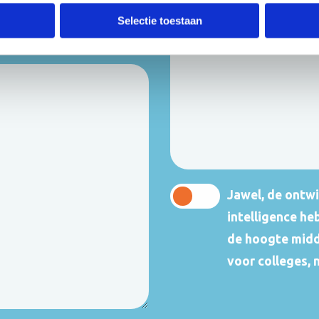
Selectie toestaan
Jawel, de ontwi
intelligence h
de hoogte midd
voor colleges, 