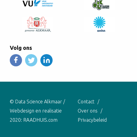
Volg ons
© Data Science Alkmaar /
Contact
Webdesign en realisatie
Over ons
2020:
RAADHUIS.com
Privacybeleid