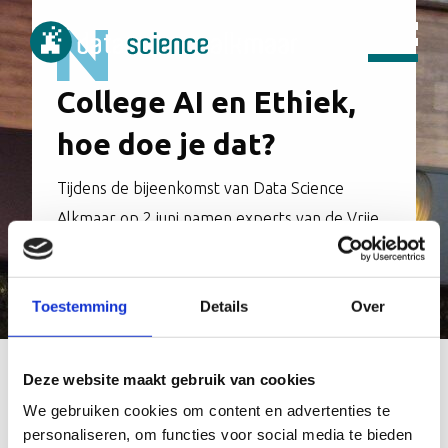
College AI en Ethiek,
hoe doe je dat?
Tijdens de bijeenkomst van Data Science
Alkmaar op 2 juni namen experts van de Vrije
Universiteit Amsterdam deelnemers mee in de
kansen én uitdagingen van data en AI.
Toestemming
Details
Over
Deze website maakt gebruik van cookies
Auteur:
Marieke Endert
We gebruiken cookies om content en advertenties te
personaliseren, om functies voor social media te bieden