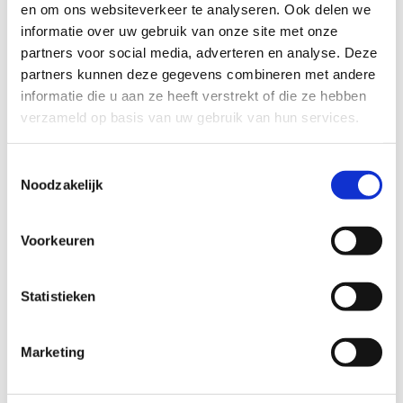
en om ons websiteverkeer te analyseren. Ook delen we
informatie over uw gebruik van onze site met onze
partners voor social media, adverteren en analyse. Deze
Data Science Alkmaar
partners kunnen deze gegevens combineren met andere
De TelefoonCentrale
informatie die u aan ze heeft verstrekt of die ze hebben
Koelmalaan 350 / unit 1.13
verzameld op basis van uw gebruik van hun services.
Alkmaar, 1812PS
Toestemmingsselectie
Noodzakelijk
Een initiatief van
Voorkeuren
Statistieken
Marketing
Volg ons